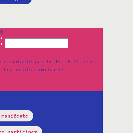
ot
:
re contacté par On Est Prêt pour
 des sujets similaires.
 manifeste
te participer