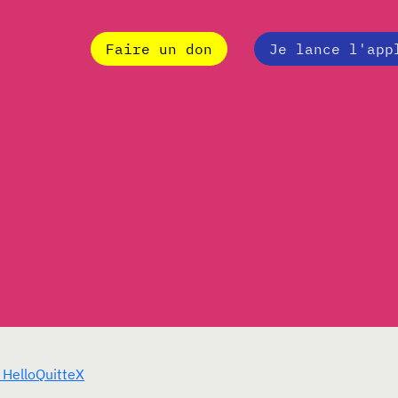
Faire un don
Je lance l'app
Français
HelloQuitteX