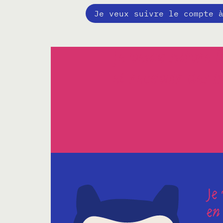
Je veux suivre le compte 
Je veux suivre
et recevoir des 
Je
en 