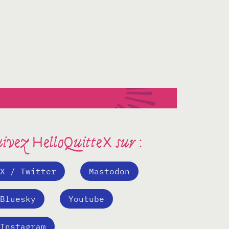
ivez HelloQuitteX sur :
X / Twitter
Mastodon
Bluesky
Youtube
Instagram