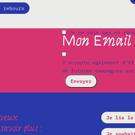
à rebours
 la campagne
Je ne suis pas un rob
Mon Email 
informations
J'accepte également d'êt
de futures campagnes sur
 veux
Je lis le
savoir plus :
Je souhai