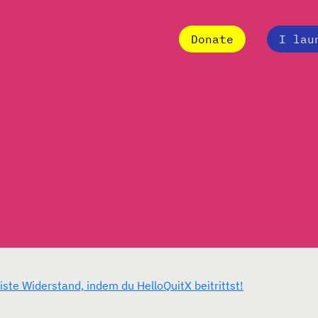
Donate
I lau
Medien
ste Widerstand, indem du HelloQuitX beitrittst!