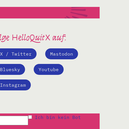
lge HelloQuitX auf:
X / Twitter
Mastodon
Bluesky
Youtube
Instagram
Ich bin kein Bot