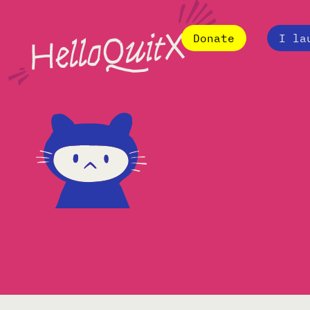
Donate
I la
stampa e media