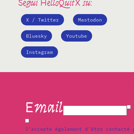
Segui HelloQuitX su:
X / Twitter
Mastodon
Bluesky
Youtube
Instagram
Voglio seguire la campagn
e approfondire
Email
N
J'accepte également d'être contacté 