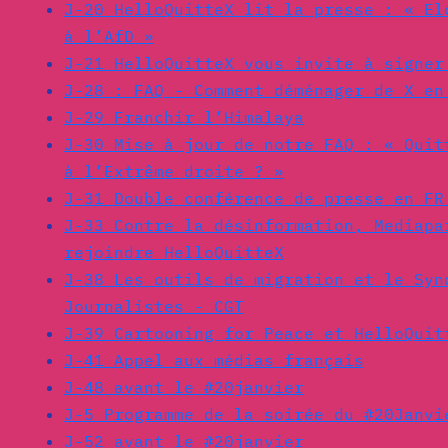
J-20 HelloQuitteX lit la presse : « El
à l’AfD »
J-21 HelloQuitteX vous invite à signer
J-28 : FAQ - Comment déménager de X en
J-29 Franchir l’Himalaya
J-30 Mise à jour de notre FAQ : « Quit
à l’Extrême droite ? »
J-31 Double conférence de presse en FR
J-33 Contre la désinformation, Mediapa
rejoindre HelloQuitteX
J-38 Les outils de migration et le Syn
Journalistes - CGT
J-39 Cartooning for Peace et HelloQuit
J-41 Appel aux médias français
J-48 avant le #20janvier
J-5 Programme de la soirée du #20Janvi
J-52 avant le #20janvier