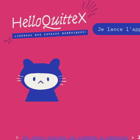
Je lance l'ap
J-51 avant le #20janvi
>
Je veux suivre le compte à rebours
>