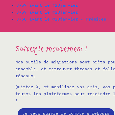
J-57 avant le #20janvier
J-59 avant le #20janvier
J-60 avant le #20janvier - Prémices
Suivez le mouvement !
Nos outils de migrations sont prêts po
ensemble, et retrouver threads et foll
réseaux.
Quittez X, et mobilisez vos amis, vos 
toutes les plateformes pour rejoindre 
!
Je veux suivre le compte à rebours