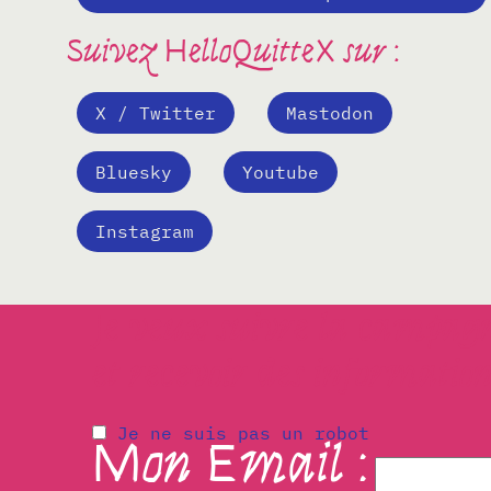
Suivez HelloQuitteX sur :
X / Twitter
Mastodon
Bluesky
Youtube
Instagram
Je veux suivre la campag
et recevoir des information
Je ne suis pas un robot
Mon Email :