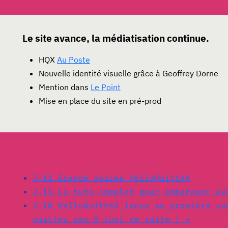
Le site avance, la médiatisation continue.
HQX
Au Poste
Nouvelle identité visuelle grâce à Geoffrey Dorne
Mention dans
Le Point
Mise en place du site en pré-prod
Lire aussi :
J-11 Grande soirée HelloQuitteX
J-15 Le tuto complet pour embarquer av
J-18 HelloQuitteX lance sa première ca
quittez pas X tout de suite ! »